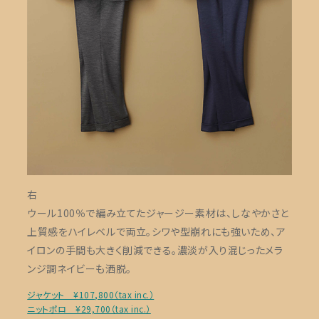
右
ウール100％で編み立てたジャージー素材は、しなやかさと
上質感をハイレベルで両立。シワや型崩れにも強いため、ア
イロンの手間も大きく削減できる。濃淡が入り混じったメラ
ンジ調ネイビーも洒脱。
ジャケット ¥107,800（tax inc.）
ニットポロ ¥29,700（tax inc.）