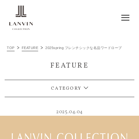
ALL
TOP
FEATURE
2025spring フレンチシックな名品ワードローブ
ITEM RECOMMEND
FEATURE
LC JOURNAL
THINGS I LOVE
CATEGORY
2025.04.04