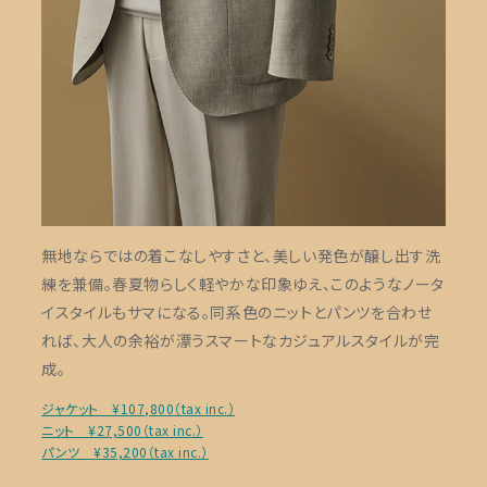
無地ならではの着こなしやすさと、美しい発色が醸し出す洗
練を兼備。春夏物らしく軽やかな印象ゆえ、このようなノータ
イスタイルもサマになる。同系色のニットとパンツを合わせ
れば、大人の余裕が漂うスマートなカジュアルスタイルが完
成。
ジャケット ¥107,800（tax inc.）
ニット ¥27,500（tax inc.）
パンツ ¥35,200（tax inc.）