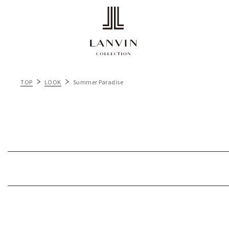
2023 
2
2
2023 SP
2022
TOP
LOOK
Summer Paradise
2022
2022
2022 S
2022 SPR