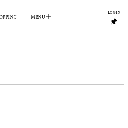
AMURA】
S】
LOGIN
OPPING
MENU
T】
S PART1】
ART2】
ART1】
ART3】
 PART2】
22 PART1】