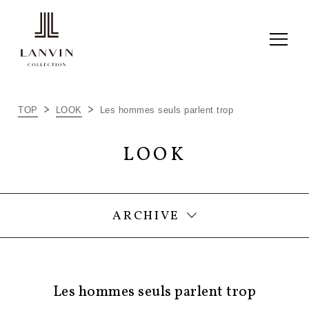
2022 FALL/WINTER【BEAU
GARÇON2022 PART1】
2022 SUMMER 【ENFANT TERRIBLE
2022 PART3】
TOP
LOOK
Les hommes seuls parlent trop
2022 SPRING / SUMMER 【ENFANT
TERRIBLE PART2】
LOOK
2022 SPRING / SUMMER 【ENFANT
TERRIBLE 2022 PART1】
2021 MIDNIGHT BLUE COLLECTION
ARCHIVE
Les hommes seuls parlent trop