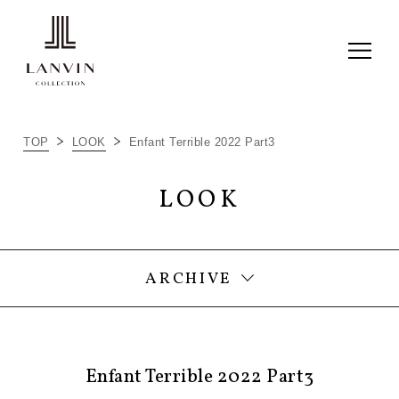
2022 FALL/WINTER【BEAU
GARÇON2022 PART1】
2022 SUMMER 【ENFANT TERRIBLE
2022 PART3】
TOP
LOOK
Enfant Terrible 2022 Part3
2022 SPRING / SUMMER 【ENFANT
TERRIBLE PART2】
LOOK
2022 SPRING / SUMMER 【ENFANT
TERRIBLE 2022 PART1】
2021 MIDNIGHT BLUE COLLECTION
ARCHIVE
Enfant Terrible 2022 Part3