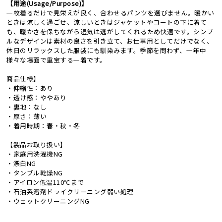
【用途(Usage/Purpose)】
一枚着るだけで見栄えが良く、合わせるパンツを選びません。暖かい
ときは涼しく過ごせ、涼しいときはジャケットやコートの下に着て
も、暖かさを保ちながら湿気は逃がしてくれるため快適です。シンプ
ルなデザインは素材の良さを引き立て、お仕事用としてだけでなく、
休日のリラックスした服装にも馴染みます。季節を問わず、一年中
様々な場面で重宝する一着です。
商品仕様】
・伸縮性：あり
・透け感：ややあり
・裏地：なし
・厚さ：薄い
・着用時期：春・秋・冬
【製品お取り扱い】
・家庭用洗濯機NG
・漂白NG
・タンブル乾燥NG
・アイロン低温110℃まで
・石油系溶剤ドライクリーニング弱い処理
・ウェットクリーニングNG