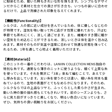
に馴染むため、動いた時もきれいな形を保ちます。シンプルなデザイ
ンだからこそ素材と仕立ての良さが引き立ち、いつもの装いに合わせ
るだけで、上品で洗練された印象を与えてくれます。
【機能性(Functionality)】
シルクは、人の肌に近い成分を含んでいるため、体に優しくなじむの
が特徴です。湿気を吸い取って外に逃がす性質に優れており、汗ばむ
季節でも蒸れにくく、涼しく過ごせます。また、繊維のすき間に暖か
い空気をため込むことができるため、涼しいときは体を温かく包み込
みます。素材そのものが気温や湿度に合わせて快適な状態を保ってく
れるため、1年を通して心地よく着用いただけます。
【素材(Material)】
このニットの一番のこだわりは、LANVIN COLLECTION MENS独自の
特別な糸です。通常なら薄手のニットに使うような、細くて上質な糸
を使っています。それを贅沢に「3本」束ねて編むことで、あえて少
し厚みを出しています。太い糸を使うのとは違い、細い糸を何本も重
ねているので、生地の表面がとてもなめらかになります。そのため、
シルクならではの上品なツヤと、ふっくらとした柔らかさが生まれ、
動いた時の服の揺れ感もとてもきれいです。前のシーズンよりも、さ
らに見た目がすっきりと美しくなり、明るい色合いになっています。
ぜひ、気持ちの良い肌触りをお試しください。