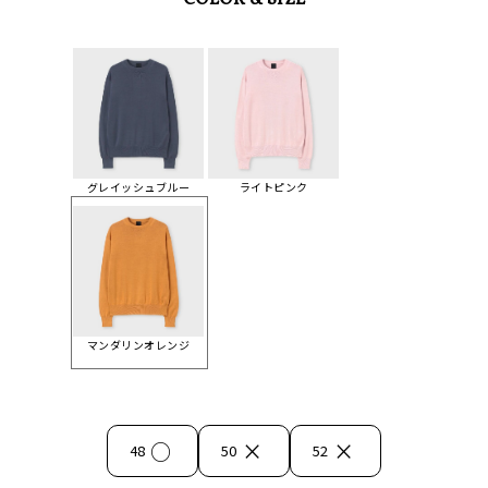
COLOR & SIZE
グレイッシュブルー
ライトピンク
マンダリンオレンジ
○
×
×
48
50
52