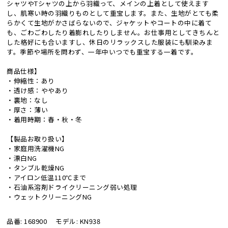
シャツやTシャツの上から羽織って、メインの上着として使えます
し、肌寒い時の羽織りものとして重宝します。また、生地がとても柔
らかくて生地がかさばらないので、ジャケットやコートの中に着て
も、ごわごわしたり着膨れしたりしません。お仕事用としてきちんと
した格好にも合いますし、休日のリラックスした服装にも馴染みま
す。季節や場所を問わず、一年中いつでも重宝する一着です。
商品仕様】
・伸縮性：あり
・透け感：ややあり
・裏地：なし
・厚さ：薄い
・着用時期：春・秋・冬
【製品お取り扱い】
・家庭用洗濯機NG
・漂白NG
・タンブル乾燥NG
・アイロン低温110℃まで
・石油系溶剤ドライクリーニング弱い処理
・ウェットクリーニングNG
品番: 168900
モデル: KN938