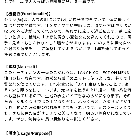
とても上品で大人っぽい雰囲気に見える一着です。
【機能性(Functionality)】
シルク(絹)は、人間の肌にとても近い成分でできていて、体に優しく
なじむのが特徴です。汗をかきやすい季節には、湿気をすばやく吸い
取って外に逃がしてくれるので、蒸れずに涼しく過ごせます。逆に涼
しいときは、繊維のすき間に温かい空気をため込んでくれるので、薄
手に見えてもじんわりとした暖かさがあります。このように素材自体
が温度や湿気を上手に調整してくれるおかげで、1年を通してずっと
快適に着ていただけます。
【素材(Material)】
このカーディガンの一番のこだわりは、LANVIN COLLECTION MENS
独自の特別な糸です。通常なら薄手のニットに使うような、細くて上
質な糸を使っています。それを贅沢に「3本」束ねて編むことで、あ
えて少し厚みを出しています。太い糸を使うのとは違い、細い糸を何
本も重ねているので、生地の表面がとてもなめらかになります。その
ため、シルクならではの上品なツヤと、ふっくらとした柔らかさが生
まれ、動いた時の服の揺れ感もとてもきれいです。前のシーズンより
も、さらに見た目がすっきりと美しくなり、明るい色合いになってい
ます。ぜひ、気持ちの良い肌触りをお試しください。
【用途(Usage/Purpose)】