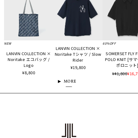
NEW
60%OFF
LANVIN COLLECTION ×
LANVIN COLLECTION ×
SOMERSET FLY 
Noritake Tシャツ / Slow
Noritake エコバッグ /
POLO KNIT [
Rider
Logo
ポロニット
¥19,800
¥8,800
¥41,800
¥16,
MORE