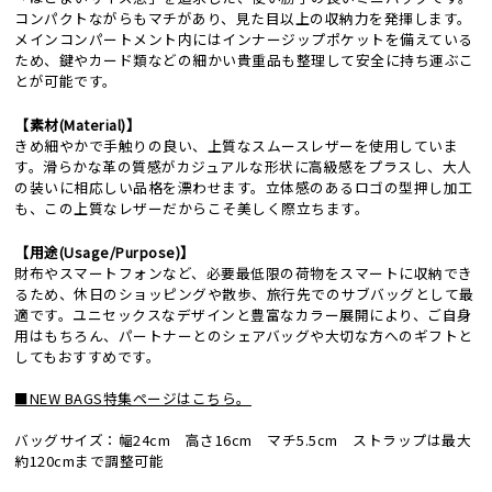
コンパクトながらもマチがあり、見た目以上の収納力を発揮します。
メインコンパートメント内にはインナージップポケットを備えている
ため、鍵やカード類などの細かい貴重品も整理して安全に持ち運ぶこ
とが可能です。
【素材(Material)】
きめ細やかで手触りの良い、上質なスムースレザーを使用していま
す。滑らかな革の質感がカジュアルな形状に高級感をプラスし、大人
の装いに相応しい品格を漂わせます。立体感のあるロゴの型押し加工
も、この上質なレザーだからこそ美しく際立ちます。
【用途(Usage/Purpose)】
財布やスマートフォンなど、必要最低限の荷物をスマートに収納でき
るため、休日のショッピングや散歩、旅行先でのサブバッグとして最
適です。ユニセックスなデザインと豊富なカラー展開により、ご自身
用はもちろん、パートナーとのシェアバッグや大切な方へのギフトと
してもおすすめです。
■NEW BAGS特集ページはこちら。
バッグサイズ：幅24cm 高さ16cm マチ5.5cm ストラップは最大
約120cmまで調整可能