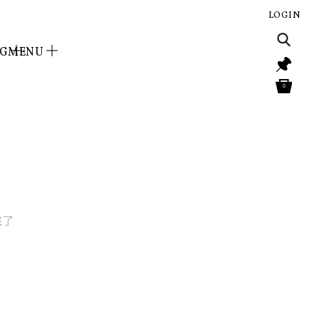
LOGIN
NG
MENU
0
完了