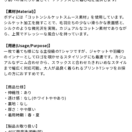
【素材(Material)】
ボディには「コットンシルケットスムース素材」を使用しています。
シルケット加工を施すことで、毛羽立ちの少ない滑らかな表面感と、
シルクのような微光沢を実現。カジュアルなコットン素材でありなが
ら、上質でドレッシーな風合いを持っています。
【用途(Usage/Purpose)】
一枚で着ても様になる主役級のTシャツですが、ジャケットや羽織り
のインナーとしてロゴを覗かせるスタイリングにも最適です。カジュ
アルなデニム合わせから、スラックスと合わせたきれいめなスタイル
まで幅広く対応可能。大人が品良く着られるプリントTシャツをお探
しの方におすすめです。
【商品仕様】
・伸縮性：あり
・透け感：なし(ホワイトややあり)
・裏地：なし
・厚さ：やや厚い
・着用時期：春・夏
【製品お取り扱い】
・40℃限度洗濯機(弱)