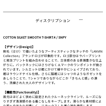
ディスクリプション
COTTON SILKET SMOOTH T-SHIRT.4 / SNPY
【デザイン(Design)】
刷毛（はけ）で描いたようなアーティスティックなタッチの「LANVIN
Collection」ブランドロゴが印象的です。ロゴ部分はラバープリント
と発泡プリントを組み合わせることで、立体感のある表情豊かな仕上
がりに。バックネックにはさりげなくJLマークのワンポイントが施さ
れています。シルエットは裾にかけて緩やかにシェイプされており、
裾はラウンドテイル仕様。さらに脇裾にはシャツのようなガゼットを
あしらうことで、Tシャツでありながらどこか「きちんと感」の漂
う、洗練された大人のデザインです。
【機能性(Functionality)】
首元はほどよく狭めに設定されたクルーネックラインで、ルーズにな
りすぎず清潔感のある着こなしをキープします。滑らかな素材感によ
り肌への当たりが優しく、リラックスした着心地を提供します。