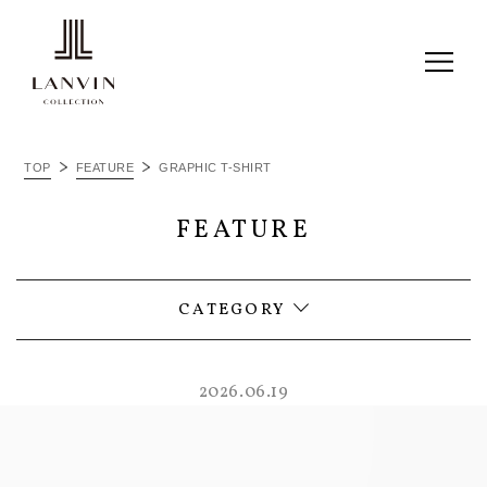
ALL
TOP
FEATURE
GRAPHIC T-SHIRT
ITEM RECOMMEND
FEATURE
LC JOURNAL
THINGS I LOVE
CATEGORY
2026.06.19