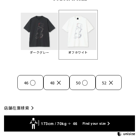
ダークグレー
オフホワイト
○
×
○
×
46
48
50
52
店舗在庫検索
173cm / 70kg
46
Find your size