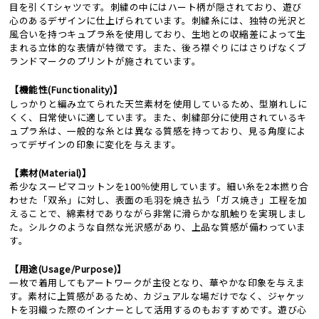
目を引くTシャツです。刺繍の中にはハート柄が隠されており、遊び
心のあるデザインに仕上げられています。刺繍糸には、独特の光沢と
風合いを持つキュプラ糸を使用しており、生地との収縮差によって生
まれる立体的な表情が特徴です。また、後ろ襟ぐりにはさりげなくブ
ランドマークのプリントが施されています。
【機能性(Functionality)】
しっかりと編み立てられた天竺素材を使用しているため、型崩れしに
くく、日常使いに適しています。また、刺繍部分に使用されているキ
ュプラ糸は、一般的な糸とは異なる質感を持っており、見る角度によ
ってデザインの印象に変化を与えます。
【素材(Material)】
希少なスーピマコットンを100％使用しています。細い糸を2本撚り合
わせた「双糸」に対し、表面の毛羽を焼き払う「ガス焼き」工程を加
えることで、綿素材でありながら非常に滑らかな肌触りを実現しまし
た。シルクのような自然な光沢感があり、上品な質感が備わっていま
す。
【用途(Usage/Purpose)】
一枚で着用してもアートワークが主役となり、華やかな印象を与えま
す。素材に上質感があるため、カジュアルな場だけでなく、ジャケッ
トを羽織った際のインナーとして活用するのもおすすめです。遊び心