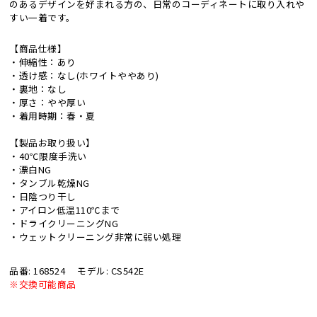
のあるデザインを好まれる方の、日常のコーディネートに取り入れや
すい一着です。
【商品仕様】
・伸縮性：あり
・透け感：なし(ホワイトややあり)
・裏地：なし
・厚さ：やや厚い
・着用時期：春・夏
【製品お取り扱い】
・40℃限度手洗い
・漂白NG
・タンブル乾燥NG
・日陰つり干し
・アイロン低温110℃まで
・ドライクリーニングNG
・ウェットクリーニング非常に弱い処理
品番: 168524
モデル: CS542E
※交換可能商品