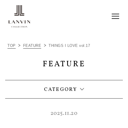
ALL
TOP
FEATURE
THINGS I LOVE vol.17
ITEM RECOMMEND
FEATURE
LC JOURNAL
THINGS I LOVE
CATEGORY
2025.11.20