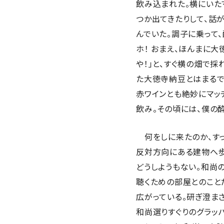
飲み込まれた。横にいた
つか出てきたりして、話
んでいた。調子に乗って
ホ！ おまえ、ほんまに
や！」と、すぐ横の畑で
た大徳寺納豆とはまるで
赤ワインとも絶妙にマッ
飲み。その頃には、僕の
何をしに来たのか、すっ
反対方向にある建物へ歩
どうしようもない。和尚
聴くための部屋とのこと
広がっている。研ぎ澄ま
和尚選りすぐりのグラッ