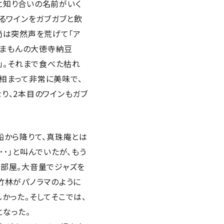
と知り合いの名前がいく
れるワインをガブガブと飲
尚は突然声を荒げて「ア
んまもんの大徳寺納豆
」。それまで食べた枯れ
相まって非常に美味で、
り、2本目のワインもガブ
船から降りて、真珠庵とは
･」と叫んでいたが、もう
た部屋。大音量でジャズを
竹林がパノラマのように
かった。そしてそこでは、
なった。