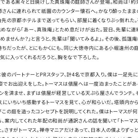
である黒々と日焼けした真珠庵の庭師さんが登場。和尚は「約束
師さんに連れられて祇園のカウンター懐石へ。かなり酔ったまま
泊先の京都ホテルまで送ってもらい、部屋に着くなりぶっ倒れた
めながら「あー、真珠庵」とため息だけが出た。翌日、先輩に連
めませんか？」と言うと、先輩は「聞いてみるよ」。その後、孤篷
持ちだったが、とにもかくにも、同じ大徳寺内にある小堀遠州の
気に入ってくれるだろうと、胸をなで下ろした。
彼のパートナーとPRスタッフ、計4名で京都入り。僕は一足先
姿でお出迎えをした。トーマスは俵屋へは一度泊まったことがあ
インを済ませ、まずは俵屋が経営している天ぷら屋さんでランチ。
えにいちいち感動するトーマスを見て、心が和らいだ。塔頭内か
がこの庭を造ったコンセプトを説明してくれた。僕はトーマスが
ら、案内してくれた年配の和尚が通訳さんの話を聞いて「トーマ
た。さすがトーマス。禅寺マニアだけあって、日本人の僕よりずっ