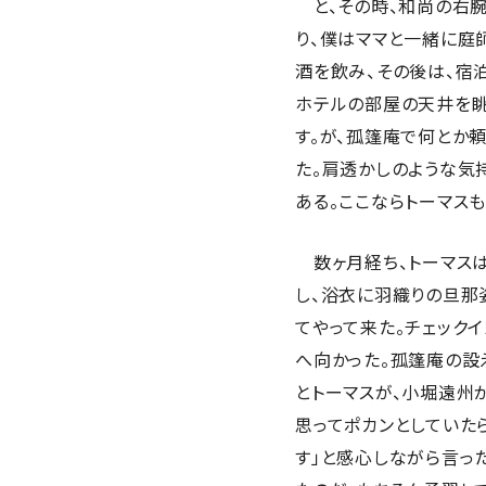
と、その時、和尚の右腕
り、僕はママと一緒に庭
酒を飲み、その後は、宿
ホテルの部屋の天井を眺
す。が、孤篷庵で何とか頼
た。肩透かしのような気
ある。ここならトーマスも
数ヶ月経ち、トーマスは
し、浴衣に羽織りの旦那
てやって来た。チェック
へ向かった。孤篷庵の設
とトーマスが、小堀遠州
思ってポカンとしていた
す」と感心しながら言っ