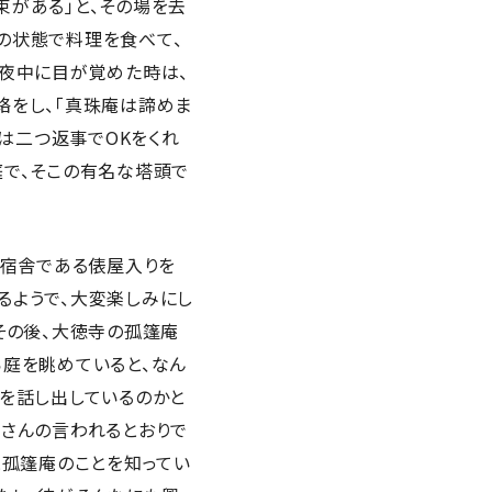
がある」と、その場を去
の状態で料理を食べて、
。夜中に目が覚めた時は、
絡をし、「真珠庵は諦めま
庵は二つ返事でOKをくれ
庭で、そこの有名な塔頭で
に宿舎である俵屋入りを
るようで、大変楽しみにし
その後、大徳寺の孤篷庵
ら庭を眺めていると、なん
何を話し出しているのかと
スさんの言われるとおりで
と孤篷庵のことを知ってい