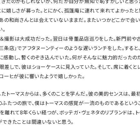
てきたのかもしれないが、何だか自分が無知で恥ずかしいと思っ
とに嬉しさが募った。とにかく、孤篷庵に連れて来れてよかったと
、あの和尚さんとは会えていないままだ。またいつかどこかで会い
い。
＆撮影は大成功だった。翌日は骨董品店巡りをした。新門前や
ヒ三条店」でアフタヌーンティーのような遅いランチをした。すると
に感動し、暫くのぞき込んでいた。何がそんなに魅力的だったのだ
眼差しで、彼はショーケースに見入っていた。そして、席に着くと
ダコーヒが彼に響いたようで嬉しかった。
たトーマスからは、多くのことを学んだ。彼の美的センスは、最
のふたつの旅で、僕はトーマスの感覚が一流のものであるという
を離れて8年くらい経つが、ボッテガ・ヴェネタのリブランドは、
ができたことは間違いないと思う。