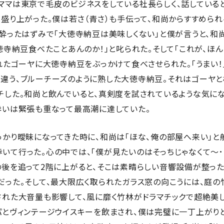
ママは東京で毛皮のビジネスをしている社長らしく、話している
が盛り上がった。僕は若さ（青さ）も手伝って、和尚からすすめら
、酔ったはずみで「大徳寺納豆は美味しくない」と僕が言うと、和
大徳寺納豆食べたことあんのか！」と叱られた。そして「これが、ほ
採れたゴーヤに大徳寺納豆をぶっかけて食べさせられた。「うまい！
違う、ブルーチーズのように熟した大徳寺納豆。それはゴーヤと
チした。和尚と飲んでいると、真剣度を試されているような気にな
酔いは緊張も重なって最高潮に達していた。
かり曖昧になってきた時に、和尚は「ほな、俺の部屋へ来い」と
いて行った。心の中では、「僕が見たいのはそっちじゃなくて〜･･
の後を追って2階に上がると、そこは素晴らしい音響設備が整っ
だった。そして、最大限広く取られたガラス窓の向こうには、庭の
された大音量も影響して、風に靡く竹林がドラマチックで超絶美し
パとヴィンテージウイスキーを飲まされ、僕は完璧に一丁上がりと