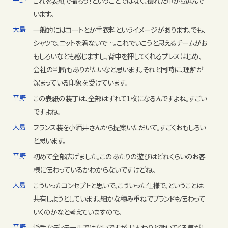
これを表紙で撮ろう！ということではなく、撮れた中から選んで
います。
大島
一般的にはコートとか重衣料というイメージがあります。でも、
シャツで、ニットを着ないで…。これでいこうと思えるチームがお
もしろいなとも感じますし、背中を押してくれるプレスはじめ、
会社の判断もありがたいなと思います。それと同時に、理解が
深まっている印象を受けています。
平野
この表紙の装丁は、全部はずれて1枚になるんですよね。すごい
ですよね。
大島
フランス装を小酒井さんから提案いただいて。すごくおもしろい
と思います。
平野
初めて全部広げました。このあたりの遊びはどれくらいのお客
様に伝わっているかわからないですけどね。
大島
こういったコンセプトと思いで、こういった仕様で、ということは
共有しようとしています。細かな積み重ねでブランドも伝わって
いくのかなと考えていますので。
平野
派手なディテールではないですが、じんわりと効いてくる気がし