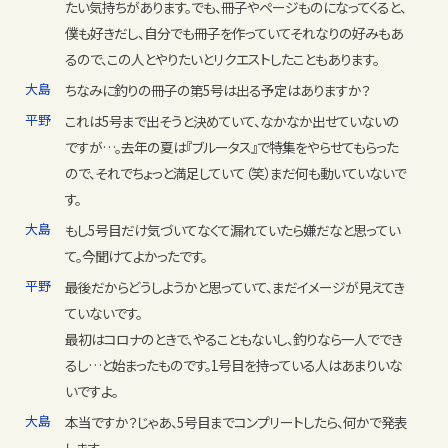
たい気持ちがあります。でも、冊子やページものになってくると、
僕も好きだし、自分でも冊子を作っていてそれなりの好みもあ
るので、この人とやりたいとリクエストしたこともあります。
大島
ちなみに釣りの冊子の第5号は出る予定はありますか？
平野
これは5号まで出そうと決めていて、なかなか出せていないの
ですが…。去年の夏は『ブルータス』で特集をやらせてもらった
ので、それでちょっと満足していて（笑）まだ何も動いていないで
す。
大島
もし5号目だけ気づいてなくて漏れていたら嫌だなと思ってい
て。今聞けてよかったです。
平野
最後だからどうしようかと思っていて、まだイメージが見えてき
ていないです。
最初はコロナのときで、やることもないし、釣りなら一人ででき
るし…と始まったものです。1号目を持っている人はあまりいな
いですよ。
大島
本当ですか？じゃあ、5号目までコンプリートしたら、何かで発表