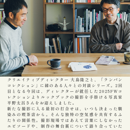
クリエイティブディレクター 大島隆之と、「ランバン
コレクション」に縁のある人々との対談シリーズ。2回
目となる今回は、ディレクターが就任した2025FWコ
レクションよりルックブックの撮影を手掛ける写真家
平野太呂さんをお迎えしました。
新たな撮影に入る最初の打合せは、いつも決まった馴
染みの喫茶店から。そんな独特の空気感を共有するふ
たりの関係性。撮影現場ではあえて言葉にしなかった
エピソードや、制作の舞台裏について語り合っていた