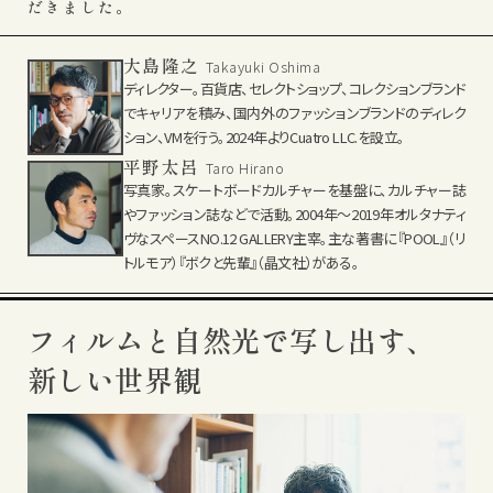
だきました。
大島隆之
Takayuki Oshima
ディレクター。百貨店、セレクトショップ、コレクションブランド
でキャリアを積み、国内外のファッションブランドのディレク
ション、VMを行う。2024年よりCuatro LLC.を設立。
平野太呂
Taro Hirano
写真家。スケートボードカルチャーを基盤に、カルチャー誌
やファッション誌などで活動。2004年～2019年オルタナティ
ヴなスペースNO.12 GALLERY主宰。主な著書に『POOL』（リ
トルモア）『ボクと先輩』（晶文社）がある。
フィルムと自然光で写し出す、
新しい世界観