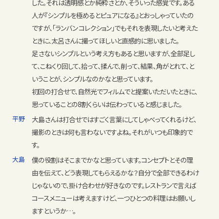
した。それは透明感とか純粋さとか、そういった感覚です。ある
人が『シンプルを極めるとピュアになる』とおっしゃっていたの
ですが、「ランバン コレクション」でもそれを表現したいと考えた
ときに、太呂さんに撮ってほしいと直感的に思いました。
足さないシンプルという考え方もあると思いますが、全部足し
て、こねくり回して、拾って、揉んで、削って、結果、角がとれて、と
いうことが、シンプルなのかなと思っています。
初回の打合せで、自然光でフィルムでと提案いただいたときに、
思っていることの8割くらいは伝わっていると感じました。
平野
大島さんは打合せではすごく言葉にしてしゃべってくれるけど、
撮影のときは何も言わないですよね。それがいつも印象的で
す。
大島
僕の役割はそこまでかなと思っています。コンセプトとその理
由を伝えて、どう表現してもらえるかな？自分で全部できるわけ
じゃないので、掛け合わせが好きなのです。レストランで言えば
コースメニューは考えますけど、一つひとつの料理はお願いし
ますというか…。