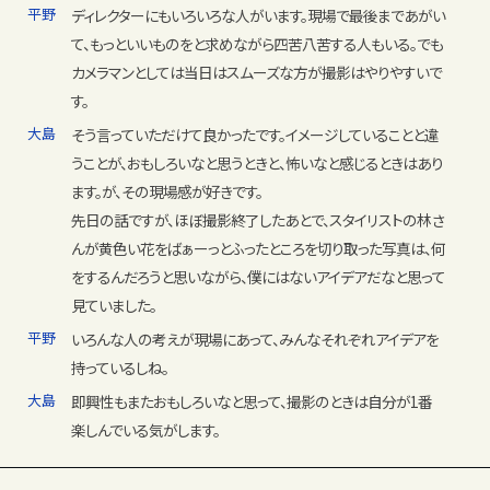
平野
ディレクターにもいろいろな人がいます。現場で最後まであがい
て、もっといいものをと求めながら四苦八苦する人もいる。でも
カメラマンとしては当日はスムーズな方が撮影はやりやすいで
す。
大島
そう言っていただけて良かったです。イメージしていることと違
うことが、おもしろいなと思うときと、怖いなと感じるときはあり
ます。が、その現場感が好きです。
先日の話ですが、ほぼ撮影終了したあとで、スタイリストの林さ
んが黄色い花をばぁーっとふったところを切り取った写真は、何
をするんだろうと思いながら、僕にはないアイデアだなと思って
見ていました。
平野
いろんな人の考えが現場にあって、みんなそれぞれアイデアを
持っているしね。
大島
即興性もまたおもしろいなと思って、撮影のときは自分が1番
楽しんでいる気がします。