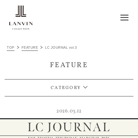
ALL
TOP
FEATURE
LC JOURNAL vol.3
ITEM RECOMMEND
FEATURE
LC JOURNAL
THINGS I LOVE
CATEGORY
2026.03.12
LC JOURNAL