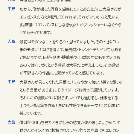
平野
だから、僕が撮った写真を編集してまとめたときに、大島さんが
エレガンスだなと判断してくれれば、それがいいかなと思いま
す。無理に『エレガンスにしなきゃ』というプレッシャーはなくやら
せてもらっています。
大島
最初はモダンなことをやろうと思っていました。そのときに“い
まのモダン”とは？を考えて、最先端・トレンド・デザイン性もある
と思いますが、伝統・歴史・機能美や、自然の中にもモダンはあ
るのではないか、という感覚は大事だと考えました。その感覚
が平野さんの作品にも繋がっていると感じています。
平野
大島さんが言ってくれた言葉で、『しなやかで強い、純粋で鋭い』
という言葉があります。そのイメージは持って撮影しています。
それはこの撮影だけに限らず、いつでも通じるし、仕事をする
上でも、作品集を作るときにも共感できるテーマとして印象に
残っています。
大島
僕は『POOL』を見たときにもその感覚がありました。さらに、平
野さんがインスタに投稿されている、釣りの写真にもエレガン