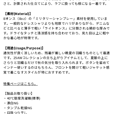
さと、計算された仕立てにより、ラフに扱っても様になる一着です。
【素材(Material)】
8オンス（8oz）の「ミリタリーシャンブレー」素材を使用していま
す。一般的なドレスシャツよりも地厚でハリがありながら、デニムな
どと比べると薄手で軽い「ライトオンス」に分類される絶妙な厚みで
す。ドライなタッチと清涼感を持ち合わせており、見た目以上に軽や
かな着心地が特徴です。
【用途(Usage/Purpose)】
通気性が良く涼しいため、残暑が厳しい晩夏の羽織りものとして最適
です。25AWコレクションの立ち上がりアイテムとして、夏服の上に
さらりと羽織るだけで秋の気分を取り入れられます。ボタンを留めて
インナー使いするのはもちろん、フロントを開けて軽いジャケット感
覚で着こなすスタイルが特におすすめです。
特集ページはこちら。
【製品お取り扱い】
・40℃限度洗濯機(標準)
・漂白NG
・タンブル乾燥NG
・日陰つり干し