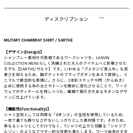
ディスクリプション
MILITARY CHAMBRAY SHIRT / SARTHE
【デザイン(Design)】
シャンブレー素材の代表格であるワークシャツを、LANVIN
COLLECTION MENSらしく洗練された大人のアイテムへと昇華させた
モデル【SARTHE/サルト】です。いわゆる「アメカジど真ん中」な武
骨さを抑えるため、胸ポケットのフラップボタンをあえて排除し、ミ
ニマルで都会的な表情に。さらに、3本針ステッチや閂（かんぬき）
止めに使用する糸の太さやトーンを絶妙に変化させることで、ワーク
ウェアのディテールを残しつつも、繊細で奥行きのあるモダンなデザ
インに仕上げています。
【機能性(Functionality)】
シャツ生地としては肉厚な「8オンス」の生地を使用しているため、
一枚で着ても頼りなさがないしっかりとした素材感です。そのため、
単なるシャツとしてだけでなく、Tシャツの上から羽織る「シャツブ
ルゾン」のようなアウター的な役割も果たします。ワーク由来の丈夫