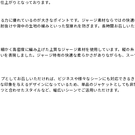
る仕上がりとなっております。
する力に優れているのが大きなポイントです。ジャージ素材ならではの快適
る肘抜けや背中の生地の緩みといった型崩れを防ぎます。長時間お召しいた
、細かく高密度に編み上げた上質なジャージ素材を使用しています。縦の糸
合いを表現しました。ジャージ特有の快適な柔らかさがありながらも、スー
。
ップとしてお召しいただければ、ビジネスや様々なシーンにも対応できるき
ルな印象を与えるデザインになっているため、単品のジャケットとしても非
ンツと合わせたスタイルなど、幅広いシーンでご活用いただけます。