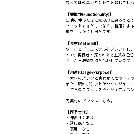
ならではのエレガントさを感じさせ
【機能性(Functionality)】
生地が伸びた後に元の形に戻ろうと
フィットするだけでなく、着用によ
形をしっかりと保ちます。
【素材(Material)】
ウールとポリエステルをブレンドし
とで、奥行きと深みのある上質な色
とした生地感を持ち合わせています
【用途(Usage/Purpose)】
同素材のパンツと合わせてセットア
また、腰のポケットがややカジュア
手持ちのスラックスやカジュアルパ
同素材のパンツはこちら。
【商品仕様】
・伸縮性：あり
・透け感：なし
・裏地：なし