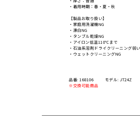
・厚さ：普通
・着用時期：春・夏・秋
【製品お取り扱い】
・家庭用洗濯機NG
・漂白NG
・タンブル乾燥NG
・アイロン低温110℃まで
・石油系溶剤ドライクリーニング弱
・ウェットクリーニングNG
品番: 168106
モデル: JT24Z
※交換可能商品