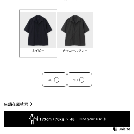
ネイビー
チャコールグレー
○
○
48
50
店舗在庫検索
173cm / 70kg
48
Find your size