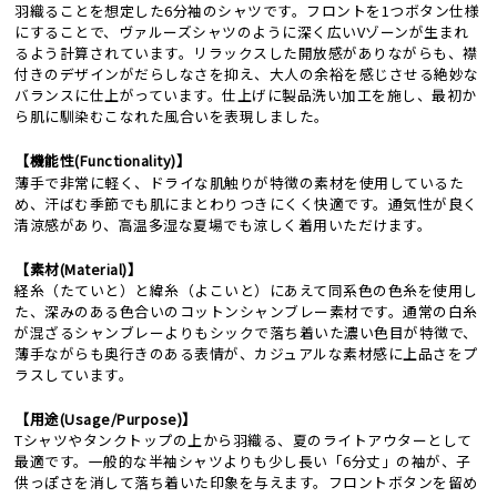
羽織ることを想定した6分袖のシャツです。フロントを1つボタン仕様
にすることで、ヴァルーズシャツのように深く広いVゾーンが生まれ
るよう計算されています。リラックスした開放感がありながらも、襟
付きのデザインがだらしなさを抑え、大人の余裕を感じさせる絶妙な
バランスに仕上がっています。仕上げに製品洗い加工を施し、最初か
ら肌に馴染むこなれた風合いを表現しました。
【機能性(Functionality)】
薄手で非常に軽く、ドライな肌触りが特徴の素材を使用しているた
め、汗ばむ季節でも肌にまとわりつきにくく快適です。通気性が良く
清涼感があり、高温多湿な夏場でも涼しく着用いただけます。
【素材(Material)】
経糸（たていと）と緯糸（よこいと）にあえて同系色の色糸を使用し
た、深みのある色合いのコットンシャンブレー素材です。通常の白糸
が混ざるシャンブレーよりもシックで落ち着いた濃い色目が特徴で、
薄手ながらも奥行きのある表情が、カジュアルな素材感に上品さをプ
ラスしています。
【用途(Usage/Purpose)】
Tシャツやタンクトップの上から羽織る、夏のライトアウターとして
最適です。一般的な半袖シャツよりも少し長い「6分丈」の袖が、子
供っぽさを消して落ち着いた印象を与えます。フロントボタンを留め