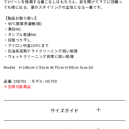
てVゾーンを強調する着こなしはもちろん、前を開けてラフに羽織っ
ても様になる、夏のスタイリングの主役となる一着です。
【製品お取り扱い】
・40℃限度洗濯機(弱)
・漂白NG
・タンブル乾燥NG
・日陰つり干し
・アイロン中温150℃まで
・石油系溶剤ドライクリーニング弱い処理
・ウェットクリーニング非常に弱い処理
Model H:186cm C:92cm W:75cm H:90cm Size:50
品番: 258701
モデル: HS759
※交換可能商品
サイズガイド