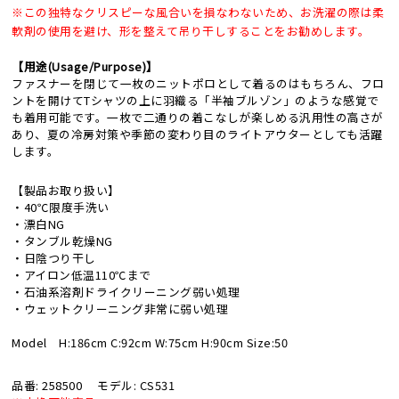
※この独特なクリスピーな風合いを損なわないため、お洗濯の際は柔
軟剤の使用を避け、形を整えて吊り干しすることをお勧めします。
【用途(Usage/Purpose)】
ファスナーを閉じて一枚のニットポロとして着るのはもちろん、フロ
ントを開けてTシャツの上に羽織る「半袖ブルゾン」のような感覚で
も着用可能です。一枚で二通りの着こなしが楽しめる汎用性の高さが
あり、夏の冷房対策や季節の変わり目のライトアウターとしても活躍
します。
【製品お取り扱い】
・40℃限度手洗い
・漂白NG
・タンブル乾燥NG
・日陰つり干し
・アイロン低温110℃まで
・石油系溶剤ドライクリーニング弱い処理
・ウェットクリーニング非常に弱い処理
Model H:186cm C:92cm W:75cm H:90cm Size:50
品番: 258500
モデル: CS531