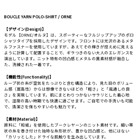
BOUCLE YARN POLO-SHIRT / ORNE
【デザイン(Design)】
モデル【ORNE/オルヌ】は、スポーティーなフルジップアップのポロ
シャツタイプを採用したデザインです。フロントには光沢のあるメタ
ルファスナーを使用していますが、あえてその輝きが控えめに見える
ように計算して配置することで、ギラつきのない大人のエレガンスを
演出しています。ニット特有の凹凸感とメタルの異素材感が融合し
た、洗練された一着です。
【機能性(Functionality)】
ループ状の糸が空気をたっぷりと含む構造により、見た目のボリュー
ム感（嵩高性）からは想像できないほどの「軽さ」と「風通しの良
さ」を実現しています。肌にまとわりつかないサラリとした着心地
で、湿度の高い時期でも快適に過ごせます。ご自宅での手洗いも可能
で、清潔さを保ちやすいのも魅力です。
【素材(Material)】
原料に「和紙」を使用したブークレヤーンのニット素材です。細い帯
状の糸を巻き付けた独特な糸形状が、豊かな凹凸感と、他にはない
「カリッとした」ドライな肌触りを生み出しています。