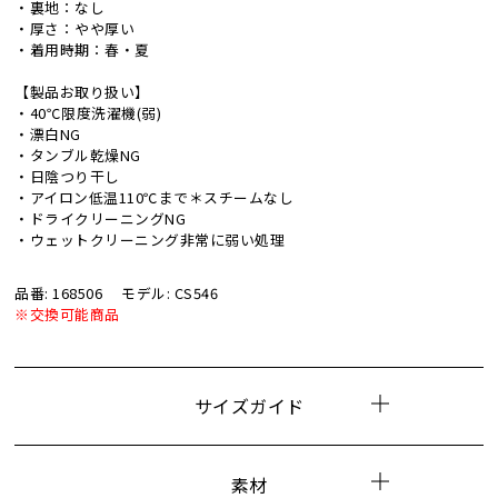
・裏地：なし
・厚さ：やや厚い
・着用時期：春・夏
【製品お取り扱い】
・40℃限度洗濯機(弱)
・漂白NG
・タンブル乾燥NG
・日陰つり干し
・アイロン低温110℃まで＊スチームなし
・ドライクリーニングNG
・ウェットクリーニング非常に弱い処理
品番: 168506
モデル: CS546
※交換可能商品
サイズガイド
素材