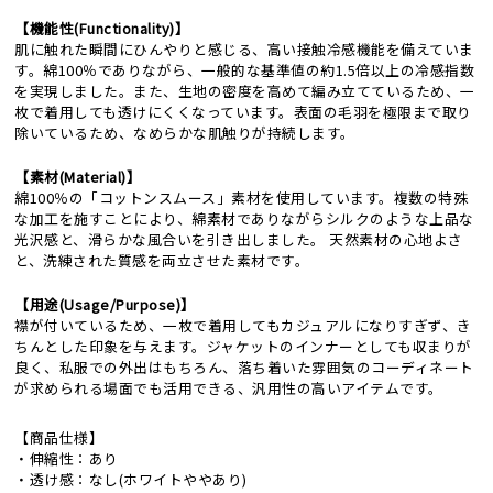
【機能性(Functionality)】
肌に触れた瞬間にひんやりと感じる、高い接触冷感機能を備えていま
す。綿100％でありながら、一般的な基準値の約1.5倍以上の冷感指数
を実現しました。また、生地の密度を高めて編み立てているため、一
枚で着用しても透けにくくなっています。表面の毛羽を極限まで取り
除いているため、なめらかな肌触りが持続します。
【素材(Material)】
綿100％の「コットンスムース」素材を使用しています。複数の特殊
な加工を施すことにより、綿素材でありながらシルクのような上品な
光沢感と、滑らかな風合いを引き出しました。 天然素材の心地よさ
と、洗練された質感を両立させた素材です。
【用途(Usage/Purpose)】
襟が付いているため、一枚で着用してもカジュアルになりすぎず、き
ちんとした印象を与えます。ジャケットのインナーとしても収まりが
良く、私服での外出はもちろん、落ち着いた雰囲気のコーディネート
が求められる場面でも活用できる、汎用性の高いアイテムです。
【商品仕様】
・伸縮性：あり
・透け感：なし(ホワイトややあり)