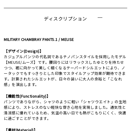
ディスクリプション
MILITARY CHAMBRAY PANTS.1 / MEUSE
【デザイン(Design)】
カジュアルパンツの代名詞であるチノパンスタイルを採用したモデル
【MEUSE/ムーズ】です。腰回りにはリラックスしたゆとりを持たせ
つつ、裾に向かって美しく細くなるテーパードシルエットにより、ノ
ータックでもすっきりとした印象でスタイルアップ効果が期待できま
す。計算されたシルエットが、日々の装いに大人の余裕と「こなれ
感」を演出します。
【機能性(Functionality)】
パンツでありながら、シャツのように軽い「シャツウエイト」の生地
感により、ストレスのない軽快な穿き心地を実現しました。通気性と
清涼感に優れているため、気温の高い日でも熱がこもりにくく、快適
に過ごすことができます。
【素材(Material)】