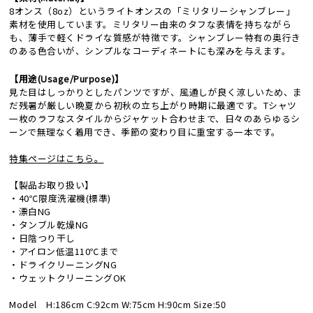
8オンス（8oz）というライトオンスの「ミリタリーシャンブレー」
素材を使用しています。ミリタリー由来のタフな表情を持ちながら
も、薄手で軽くドライな質感が特徴です。シャンブレー特有の奥行き
のある色合いが、シンプルなコーディネートにも深みを与えます。
【用途(Usage/Purpose)】
見た目はしっかりとしたパンツですが、風通しが良く涼しいため、ま
だ残暑が厳しい晩夏から初秋の立ち上がり時期に最適です。Tシャツ
一枚のラフなスタイルからジャケット合わせまで、日々のあらゆるシ
ーンで無理なく着用でき、季節の変わり目に重宝する一本です。
特集ページはこちら。
【製品お取り扱い】
・40℃限度洗濯機(標準)
・漂白NG
・タンブル乾燥NG
・日陰つり干し
・アイロン低温110℃まで
・ドライクリーニングNG
・ウェットクリーニングOK
Model H:186cm C:92cm W:75cm H:90cm Size:50