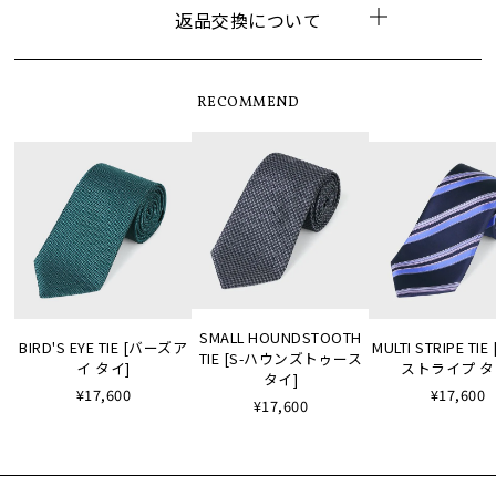
返品交換について
RECOMMEND
SMALL HOUNDSTOOTH
BIRD'S EYE TIE [バーズア
MULTI STRIPE TI
TIE [S-ハウンズトゥース
イ タイ]
ストライプ タ
タイ]
¥17,600
¥17,600
¥17,600