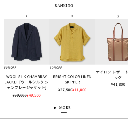
RANKING
50%OFF
60%OFF
ナイロン レザー 
WOOL SILK CHAMBRAY
BRIGHT COLOR LINEN
ッグ
JACKET [ウールシルク シ
SKIPPER
¥41,800
ャンブレージャケット]
¥27,500
¥11,000
¥99,000
¥49,500
MORE