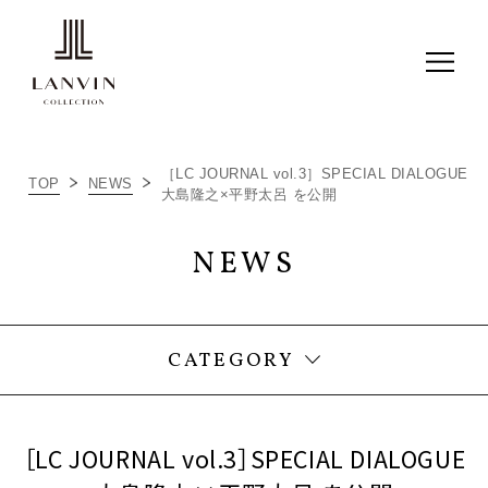
［LC JOURNAL vol.3］SPECIAL DIALOGUE
TOP
NEWS
大島隆之×平野太呂 を公開
ALL
NEWS
ITEM RECOMMEND
NEWS
CATEGORY
［LC JOURNAL vol.3］SPECIAL DIALOGUE