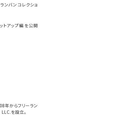
、ランバン コレクショ
セットアップ編 を公開
08年からフリーラン
LLC.を設立。