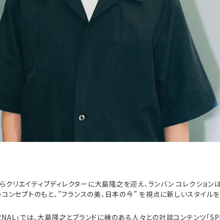
からクリエイティブディレクターに大島隆之を迎え、ランバン コレクションは「
というコンセプトのもと、”フランスの美、日本の今” を視点に新しいスタイル
URNAL」では、大島隆之とブランドに縁のある人々との対談コンテンツ「SPE