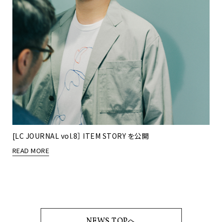
[LC JOURNAL vol.8］ ITEM STORY を公開
READ MORE
NEWS TOPへ