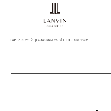
TOP
NEWS
[LC JOURNAL vol.9］ ITEM STORY を公開