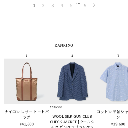
…
1
2
3
4
5
9
RANKING
50%OFF
ナイロン レザー トートバ
コットン 半袖シャツ
WOOL SILK GUN CLUB
ッグ
ン
CHECK JACKET [ウールシ
¥41,800
¥39,600
ルク ガンクラブジャケッ