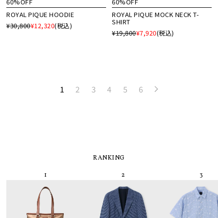
60%OFF
60%OFF
ROYAL PIQUE HOODIE
ROYAL PIQUE MOCK NECK T-
SHIRT
¥30,800
¥12,320
(税込)
¥19,800
¥7,920
(税込)
1
2
3
4
5
6
RANKING