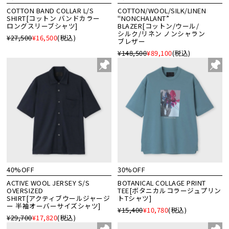
COTTON BAND COLLAR L/S
COTTON/WOOL/SILK/LINEN
SHIRT[コットン バンドカラー
"NONCHALANT”
ロングスリーブシャツ]
BLAZER[コットン/ウール/
シルク/リネン ノンシャラン
¥27,500
¥16,500
(税込)
ブレザー
¥148,500
¥89,100
(税込)
40%OFF
30%OFF
ACTIVE WOOL JERSEY S/S
BOTANICAL COLLAGE PRINT
OVERSIZED
TEE[ボタニカルコラージュプリン
SHIRT[アクティブウールジャージ
トTシャツ]
ー 半袖オーバーサイズシャツ]
¥15,400
¥10,780
(税込)
¥29,700
¥17,820
(税込)