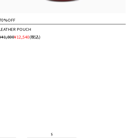
70%OFF
LEATHER POUCH
¥41,800
¥12,540
(税込)