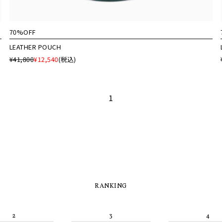
70%OFF
LEATHER POUCH
¥41,800
¥12,540
(税込)
1
RANKING