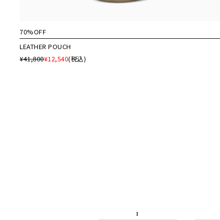
70%OFF
LEATHER POUCH
¥41,800
¥12,540
(税込)