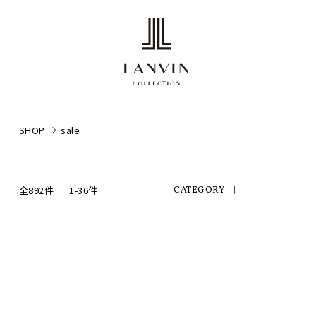
SHOP
sale
全892件
1-36件
CATEGORY