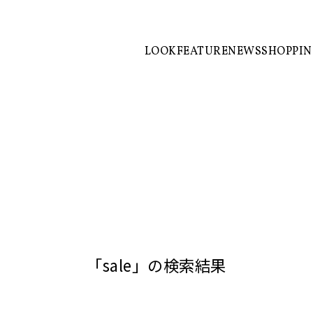
LOOK
FEATURE
NEWS
SHOPPI
「sale」の検索結果