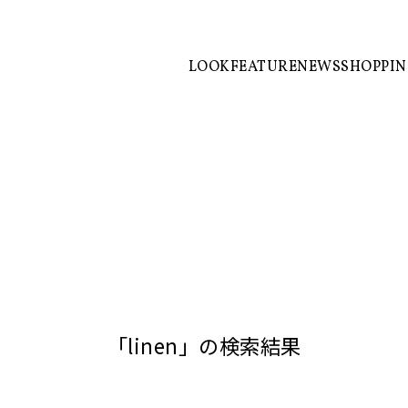
LOOK
FEATURE
NEWS
SHOPPI
「linen」の検索結果