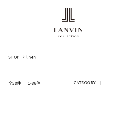
SHOP
linen
全59件
1-36件
CATEGORY