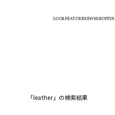
LOOK
FEATURE
NEWS
SHOPPI
「leather」の検索結果