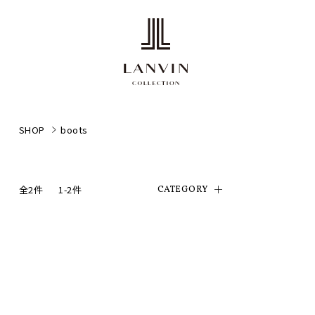
SHOP
boots
全2件
1-2件
CATEGORY