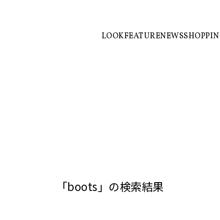
LOOK
FEATURE
NEWS
SHOPPI
「boots」の検索結果