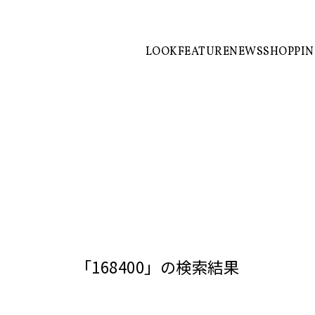
LOOK
FEATURE
NEWS
SHOPPI
「168400」の検索結果