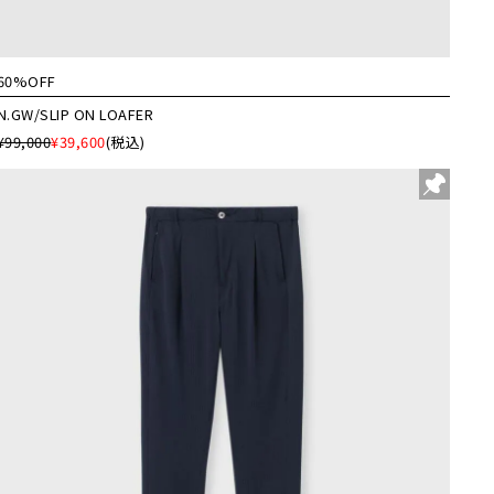
60%OFF
N.GW/SLIP ON LOAFER
¥99,000
¥39,600
(税込)