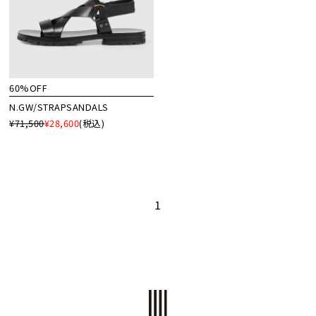
60%OFF
N.GW/STRAPSANDALS
¥71,500
¥28,600
(税込)
1