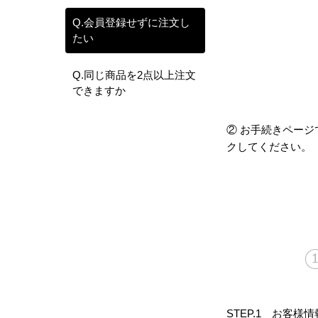
Q.会員登録せずに注文し
たい
Q.同じ商品を2点以上注文
できますか
② お手続きページで
クしてください。
STEP.1 お客