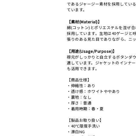
であるジャージー素材を採用してい
ています。
【素材(Material)】
綿(コットン)とポリエステルを混ぜ
採用しています。生地は40ゲージと
張りのある見た目でありながら、ニ
【用途(Usage/Purpose)】
襟元がしっかりと自立するボタンダ
適しています。ジャケットのインナ
も活用できます。
【商品仕様】
・伸縮性：あり
・透け感：ホワイトややあり
・裏地：なし
・厚さ：普通
・着用時期：春・夏
【製品お取り扱い】
・40℃限度手洗い
・漂白NG