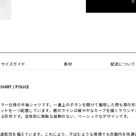
カ
サイズガイド
素材
配送について
SHIRT / POUCE
カラー仕様の半袖シャツです。一番上のボタンを開けて着用した際も襟の形
ケットを一つ配置しています。裾のラインは緩やかなカーブを描くラウンド
まる形状です。全体的に無駄な装飾のない、ベーシックなデザインです。
水速乾性を備えています。これにより、汗ばむような環境でも衣服内を快適