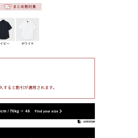
まとめ割対象
ネイビー
ホワイト
入すると割引が適用されます。
3cm / 70kg
46
Find your size