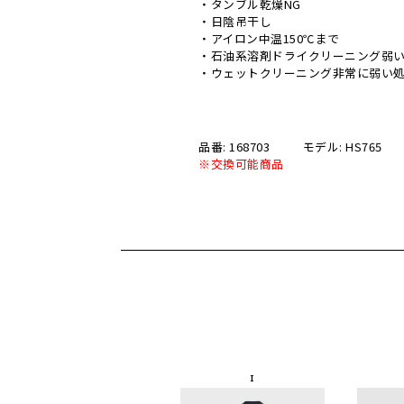
・タンブル乾燥NG
・日陰吊干し
・アイロン中温150℃まで
・石油系溶剤ドライクリーニング弱
・ウェットクリーニング非常に弱い
品番: 168703
モデル: HS765
※交換可能商品