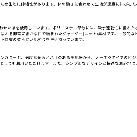
るため生地に伸縮性があります。体の動きに合わせて生地が適度に伸びるた
合わせた糸を使用しています。ポリエステル部分には、吸水速乾性に優れた
呼ばれる非常に細かな目で編まれたジャージー(ニット)素材です。一般的
ット特有の柔らかい肌触りを併せ持っています。
ウンカラーと、適度な光沢とハリのある生地感から、ノーネクタイでのビジ
ーとしても着用いただけます。また、シンプルなデザインと快適な着心地は