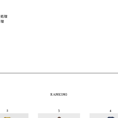
い処理
処理
RANKING