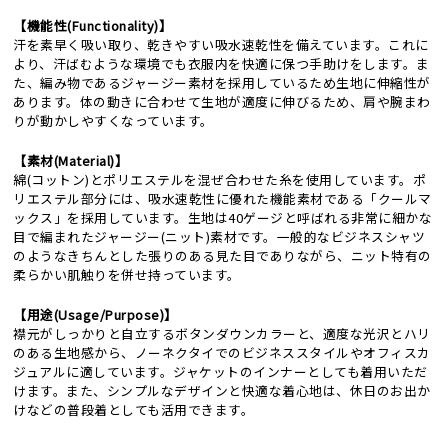
【機能性(Functionality)】
汗を素早く吸い取り、乾きやすい吸水速乾性を備えています。これに
より、汗ばむような環境でも衣服内を快適に保つ手助けをします。ま
た、編み物であるジャージー素材を採用しているため生地に伸縮性が
あります。体の動きに合わせて生地が適度に伸びるため、肩や腕まわ
りが動かしやすくなっています。
【素材(Material)】
綿(コットン)とポリエステルを混ぜ合わせた糸を使用しています。ポ
リエステル部分には、吸水速乾性に優れた機能素材である「クールマ
ックス」を採用しています。生地は40ゲージと呼ばれる非常に細かな
目で編まれたジャージー(ニット)素材です。一般的なビジネスシャツ
のようなきちんとした張りのある見た目でありながら、ニット特有の
柔らかい肌触りを併せ持っています。
【用途(Usage/Purpose)】
襟元がしっかりと自立するボタンダウンカラーと、適度な光沢とハリ
のある生地感から、ノーネクタイでのビジネススタイルやオフィスカ
ジュアルに適しています。ジャケットのインナーとしても着用いただ
けます。また、シンプルなデザインと快適な着心地は、休日のお出か
けなどの普段着としても活用できます。