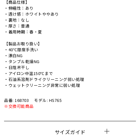
【商品仕様】
・伸縮性：あり
・透け感：ホワイトややあり
・裏地：なし
・厚さ：普通
・着用時期：春・夏
【製品お取り扱い】
・40℃限度手洗い
・漂白NG
・タンブル乾燥NG
・日陰吊干し
・アイロン中温150℃まで
・石油系溶剤ドライクリーニング弱い処理
・ウェットクリーニング非常に弱い処理
品番: 168703
モデル: HS765
※交換可能商品
サイズガイド