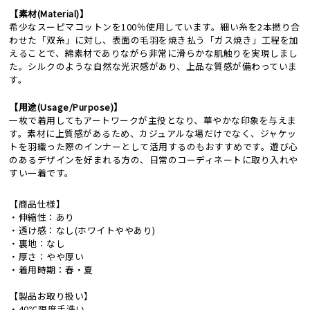
【素材(Material)】
希少なスーピマコットンを100％使用しています。細い糸を2本撚り合
わせた「双糸」に対し、表面の毛羽を焼き払う「ガス焼き」工程を加
えることで、綿素材でありながら非常に滑らかな肌触りを実現しまし
た。シルクのような自然な光沢感があり、上品な質感が備わっていま
す。
【用途(Usage/Purpose)】
一枚で着用してもアートワークが主役となり、華やかな印象を与えま
す。素材に上質感があるため、カジュアルな場だけでなく、ジャケッ
トを羽織った際のインナーとして活用するのもおすすめです。遊び心
のあるデザインを好まれる方の、日常のコーディネートに取り入れや
すい一着です。
【商品仕様】
・伸縮性：あり
・透け感：なし(ホワイトややあり)
・裏地：なし
・厚さ：やや厚い
・着用時期：春・夏
【製品お取り扱い】
・40℃限度手洗い