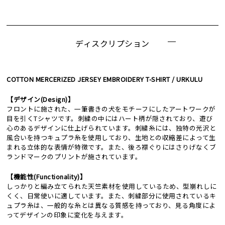
ディスクリプション
COTTON MERCERIZED JERSEY EMBROIDERY T-SHIRT / URKULU
【デザイン(Design)】
フロントに施された、一筆書きの犬をモチーフにしたアートワークが
目を引くTシャツです。刺繍の中にはハート柄が隠されており、遊び
心のあるデザインに仕上げられています。刺繍糸には、独特の光沢と
風合いを持つキュプラ糸を使用しており、生地との収縮差によって生
まれる立体的な表情が特徴です。また、後ろ襟ぐりにはさりげなくブ
ランドマークのプリントが施されています。
【機能性(Functionality)】
しっかりと編み立てられた天竺素材を使用しているため、型崩れしに
くく、日常使いに適しています。また、刺繍部分に使用されているキ
ュプラ糸は、一般的な糸とは異なる質感を持っており、見る角度によ
ってデザインの印象に変化を与えます。