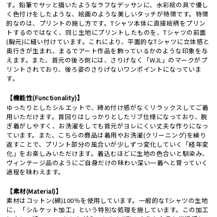
す。鉛筆でサッと描いたようなラフなデッサンに、水彩絵の具で優し
く色付けをしたような、絵画のような美しいタッチが特徴です。特徴
的なのは、プリントの施し方です。Tシャツ本体に直接絵柄をプリン
トするのではなく、同じ生地にプリントしたものを、Tシャツの前面
(胸元)に縫い付けています。これにより、平面的なTシャツに立体感と
奥行きが生まれ、まるでアート作品を飾っているかのような印象を与
えます。また、首元の後ろ側には、さりげなく「WJL」のマークがプ
リントされており、後ろ姿のさりげないワンポイントになっていま
す。
【機能性(Functionality)】
ゆったりとしたシルエットで、締め付け感がなくリラックスしてご着
用いただけます。首回りはしっかりとしたリブ仕様になっており、脱
ぎ着がしやすく、お洗濯をしても首元がヨレにくい丈夫な作りになっ
ています。また、こちらの商品は着用やお洗濯(クリーニング)を繰り
返すことで、プリント部分の風合いが少しずつ変化していく「経年変
化」をお楽しみいただけます。着込むほどに生地の色合いと馴染み、
ヴィンテージ品のようにご自身だけの味わい深い一着へと育っていく
過程を味わえます。
【素材(Material)】
素材はコットン(綿)100％を使用しています。一般的なTシャツの生地
に、「シルケット加工」という特別な処理を施しています。この加工