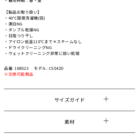
・着用時期：春・夏
【製品お取り扱い】
・40℃限度洗濯機(弱)
・漂白NG
・タンブル乾燥NG
・日陰つり干し
・アイロン低温110℃まで＊スチームなし
・ドライクリーニングNG
・ウェットクリーニング非常に弱い処理
品番: 168523
モデル: CS542D
※交換可能商品
サイズガイド
素材