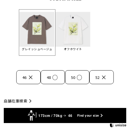
グレイッシュベージュ
オフホワイト
×
○
○
×
46
48
50
52
店舗在庫検索
173cm / 70kg
46
Find your size