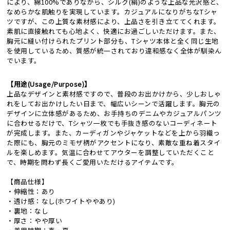
により、綿100%でありながら、シルク(絹)のような上品な光沢感と、
なめらかな肌触りを実現しています。カジュアルになりがちなTシャ
ツですが、この上質な素材感により、上品さを引き立ててくれます。
素肌に直接触れても心地よく、快適にお過ごしいただけます。また、
胸元に縫い付けられたプリント部分も、Tシャツ本体と全く同じ生地
を使用しているため、質感が統一されており違和感なく全体が馴染ん
でいます。
【用途(Usage/Purpose)】
上品なデザインと素材感ですので、普段のお出かけから、少しおしゃ
れをしてお出かけしたい日まで、幅広いシーンで活躍します。胸元の
デザインに立体感があるため、お手持ちのデニムやカジュアルパンツ
に合わせるだけで、Tシャツ一枚でも手抜き感のないコーディネート
が完成します。また、カーディガンやジャケットなどを上から羽織っ
た際にも、胸元のミモザ柄がアクセントになり、素敵な重ね着スタイ
ルを楽しめます。気温に合わせてアウターを調整していただくこと
で、時期を問わず長くご愛用いただけるアイテムです。
【商品仕様】
・伸縮性：あり
・透け感：なし(ホワイトややあり)
・裏地：なし
・厚さ：やや厚い