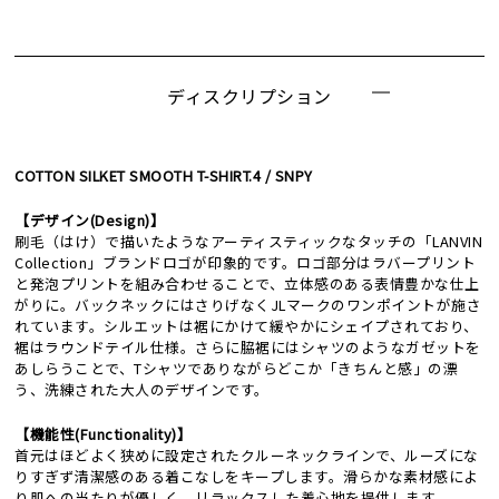
ディスクリプション
COTTON SILKET SMOOTH T-SHIRT.4 / SNPY
【デザイン(Design)】
刷毛（はけ）で描いたようなアーティスティックなタッチの「LANVIN
Collection」ブランドロゴが印象的です。ロゴ部分はラバープリント
と発泡プリントを組み合わせることで、立体感のある表情豊かな仕上
がりに。バックネックにはさりげなくJLマークのワンポイントが施さ
れています。シルエットは裾にかけて緩やかにシェイプされており、
裾はラウンドテイル仕様。さらに脇裾にはシャツのようなガゼットを
あしらうことで、Tシャツでありながらどこか「きちんと感」の漂
う、洗練された大人のデザインです。
【機能性(Functionality)】
首元はほどよく狭めに設定されたクルーネックラインで、ルーズにな
りすぎず清潔感のある着こなしをキープします。滑らかな素材感によ
り肌への当たりが優しく、リラックスした着心地を提供します。