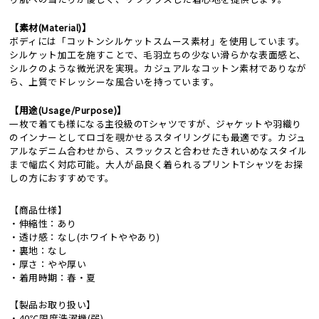
【素材(Material)】
ボディには「コットンシルケットスムース素材」を使用しています。
シルケット加工を施すことで、毛羽立ちの少ない滑らかな表面感と、
シルクのような微光沢を実現。カジュアルなコットン素材でありなが
ら、上質でドレッシーな風合いを持っています。
【用途(Usage/Purpose)】
一枚で着ても様になる主役級のTシャツですが、ジャケットや羽織り
のインナーとしてロゴを覗かせるスタイリングにも最適です。カジュ
アルなデニム合わせから、スラックスと合わせたきれいめなスタイル
まで幅広く対応可能。大人が品良く着られるプリントTシャツをお探
しの方におすすめです。
【商品仕様】
・伸縮性：あり
・透け感：なし(ホワイトややあり)
・裏地：なし
・厚さ：やや厚い
・着用時期：春・夏
【製品お取り扱い】
・40℃限度洗濯機(弱)