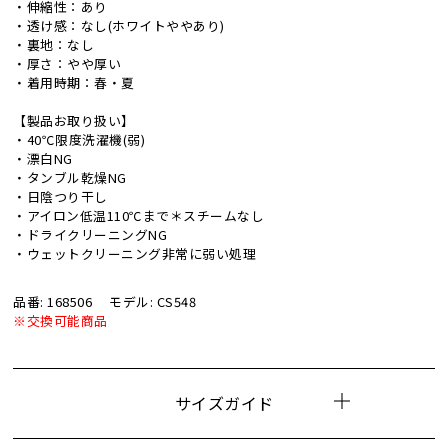
・伸縮性：あり
・透け感：なし(ホワイトややあり)
・裏地：なし
・厚さ：やや厚い
・着用時期：春・夏
【製品お取り扱い】
・40℃限度洗濯機(弱)
・漂白NG
・タンブル乾燥NG
・日陰つり干し
・アイロン低温110℃まで＊スチームなし
・ドライクリーニングNG
・ウェットクリーニング非常に弱い処理
品番: 168506
モデル: CS548
※交換可能商品
サイズガイド