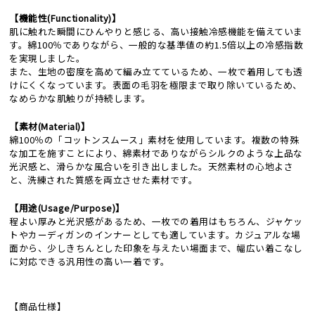
【機能性(Functionality)】
肌に触れた瞬間にひんやりと感じる、高い接触冷感機能を備えていま
す。綿100％でありながら、一般的な基準値の約1.5倍以上の冷感指数
を実現しました。
また、生地の密度を高めて編み立てているため、一枚で着用しても透
けにくくなっています。表面の毛羽を極限まで取り除いているため、
なめらかな肌触りが持続します。
【素材(Material)】
綿100％の「コットンスムース」素材を使用しています。複数の特殊
な加工を施すことにより、綿素材でありながらシルクのような上品な
光沢感と、滑らかな風合いを引き出しました。天然素材の心地よさ
と、洗練された質感を両立させた素材です。
【用途(Usage/Purpose)】
程よい厚みと光沢感があるため、一枚での着用はもちろん、ジャケッ
トやカーディガンのインナーとしても適しています。カジュアルな場
面から、少しきちんとした印象を与えたい場面まで、幅広い着こなし
に対応できる汎用性の高い一着です。
【商品仕様】