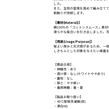
した。
また、生地の密度を高めて編み立て
肌触りが持続します。
【素材(Material)】
綿100％の「コットンスムース」素
滑らかな風合いを引き出しました。
【用途(Usage/Purpose)】
程よい厚みと光沢感があるため、一
しきちんとした印象を与えたい場面
【商品仕様】
・伸縮性：あり
・透け感：なし(ホワイトややあり)
・裏地：なし
・厚さ：やや厚い
・着用時期：春・夏
【製品お取り扱い】
・40℃限度洗濯機(弱)
・漂白NG