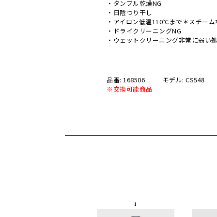
・タンブル乾燥NG
・日陰つり干し
・アイロン低温110℃まで＊スチーム
・ドライクリーニングNG
・ウェットクリーニング非常に弱い
品番: 168506
モデル: CS548
※交換可能商品