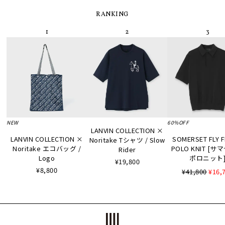
RANKING
NEW
60%OFF
LANVIN COLLECTION ×
LANVIN COLLECTION ×
SOMERSET FLY 
Noritake Tシャツ / Slow
Noritake エコバッグ /
POLO KNIT [
Rider
Logo
ポロニット
¥19,800
¥8,800
¥41,800
¥16,