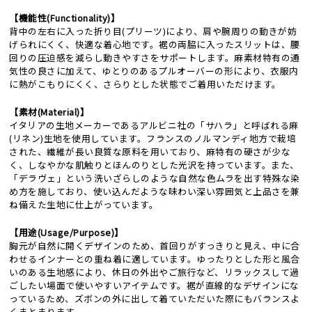
【機能性(Functionality)】
背中の左右に入った折り目(プリーツ)により、肩や腕周りの動きが妨
げられにくく、快適な着心地です。裾の両脇に入ったスリットは、腰
回りの圧迫感を減らし動きやすさをサポートします。麻素材特有の通
気性の良さに加えて、ゆとりのあるプルオーバーの形により、衣服内
に熱がこもりにくく、さらりとした状態でご着用いただけます。
【素材(Material)】
イタリアの生地メーカーであるアルビニ社の「サハラ」と呼ばれる麻
(リネン)生地を使用しています。フランスのノルマンディ地方で栽培
された、繊維が長い良質な原料を用いており、麻特有の硬さが少な
く、しなやかな肌触りとほんのりとした光沢を持っています。また、
「デラヴェ」という洗いざらしのような自然な色ムラを出す特殊な染
め方を施しており、使い込んだような味わい深い雰囲気と上品さを兼
ね備えた生地に仕上がっています。
【用途(Usage/Purpose)】
胸元が自然に開くデザインのため、首回りがすっきりと見え、中に合
わせるインナーとの重ね着に適しています。ゆったりとした形と風合
いのある生地感により、休日の外出やご旅行など、リラックスして過
ごしたい場面で使いやすいアイテムです。裾が直線的なデザインにな
っているため、ズボンの外に出して着ていただいた際にもバランスよ
くまとまります。