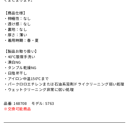
【商品仕様】
・伸縮性：なし
・透け感：なし
・裏地：なし
・厚さ：薄い
・着用時期：春・夏
【製品お取り扱い】
・40℃限度手洗い
・漂白NG
・タンブル乾燥NG
・日陰吊干し
・アイロン中温150℃まで
・パークロロエチレンまたは石油系溶剤ドライクリーニング弱い処理
・ウェットクリーニング非常に弱い処理
品番: 168708
モデル: S763
※交換可能商品