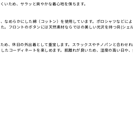
にくいため、サラッと爽やかな着心地を保ちます。
、なめらかにした綿（コットン）を使用しています。ポロシャツなどによく
た。フロントのボタンには天然素材ならではの美しい光沢を持つ貝(シェル
るため、休日の外出着として重宝します。スラックスやチノパンと合わせれ
スしたコーディネートを楽しめます。肌離れが良いため、湿度の高い日や、