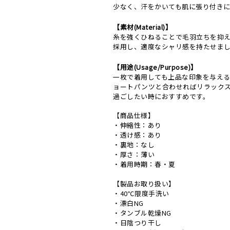
少なく、汗をかいても肌に張り付き
【素材(Material)】
糸を強くひねることで毛羽立ちを抑え
採用し、適度なシャリ感を持たせまし
【用途(Usage/Purpose)】
一枚で着用しても上品な印象を与え
ョートパンツと合わせればリラック
過ごしたい時におすすめです。
【商品仕様】
・伸縮性：あり
・透け感：あり
・裏地：なし
・厚さ：薄い
・着用時期：春・夏
【製品お取り扱い】
・40℃限度手洗い
・漂白NG
・タンブル乾燥NG
・日陰つり干し