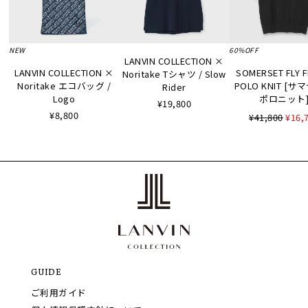
NEW
60%OFF
LANVIN COLLECTION ×
LANVIN COLLECTION ×
SOMERSET FLY 
Noritake Tシャツ / Slow
Noritake エコバッグ /
POLO KNIT [
Rider
Logo
ポロニット
¥19,800
¥8,800
¥41,800
¥16,
GUIDE
ご利用ガイド