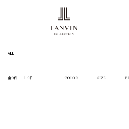
ALL
全0件
1-0件
COLOR
SIZE
P