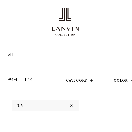
ALL
全1件
1-1件
CATEGORY
COLOR
7.5
×