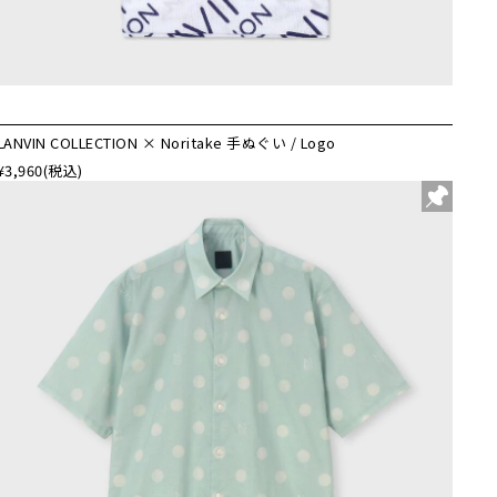
LANVIN COLLECTION × Noritake 手ぬぐい / Logo
¥3,960
(税込)