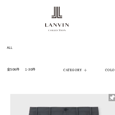
ALL
全506件
1-30件
CATEGORY
COLO