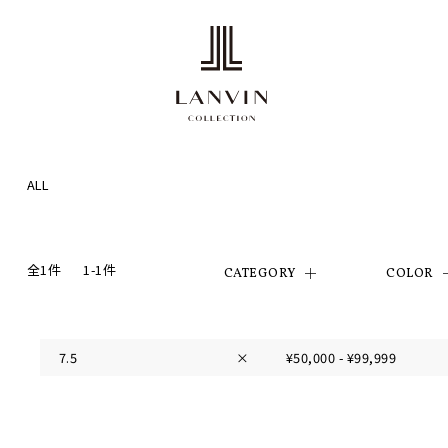
ALL
全1件
1-1件
CATEGORY
COLOR
7.5
×
¥50,000 - ¥99,999