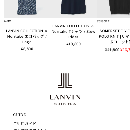
NEW
60%OFF
LANVIN COLLECTION ×
LANVIN COLLECTION ×
SOMERSET FLY 
Noritake Tシャツ / Slow
Noritake エコバッグ /
POLO KNIT [
Rider
Logo
ポロニット
¥19,800
¥8,800
¥41,800
¥16,
GUIDE
ご利用ガイド